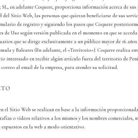
5 SL, en adelante Coquere, proporciona información acerca de sus 
d del Sitio Web, las personas que quieran beneficiarse de sus servi
mulario de registro y siguiendo los pasos que Coquere posteriorm
es de Uso según versión publicada en el momento en que se acceda
uarios que se dirige exclusivamente a un público mayor de 16 años y
ula y Baleares (En adelante, el «Territorio»). Coquere realiza enví
rio interesado en recibir algún artículo fuera del territorio de Pe
correo al email de la empresa, para atender su solicitud.
CTO
en el Sitio Web se realizan en base a la información proporciona
fías o vídeos relativos a los mismos y los nombres comerciales, ma
 expuestos en la web a modo orientativo.