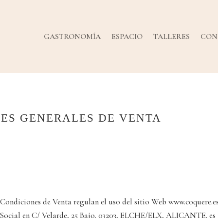
GASTRONOMÍA
ESPACIO
TALLERES
CON
NES GENERALES DE VENTA
 Condiciones de Venta regulan el uso del sitio Web www.coquere.es
o Social en C/ Velarde, 25 Bajo. 03203, ELCHE/ELX, ALICANTE. es t