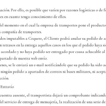
ción. Por ello, es posible que varíen por razones logísticas o de f
s en cuanto tenga conocimiento de ellos.
del momento en el cual la empresa de transportes pone el producto 
la compañía de transportes.
didos imputables a Coquere, el Cliente podrá anular su pedido de 
retrasos en la entrega aquellos casos en los que el pedido haya s
 acordado y no haya podido ser entregado por causa achacable al 
apartado de nuestra web envío.
nes, se le enviará un e-mail notificándole que su pedido ha sido a
ningún pedido a apartados de correos ni bases militares, ni acep
cción.
 Extravío
encuentra ausente, el transportista dejará un comprobante indica
servicio de entrega de mensajería, la realización de una serie d