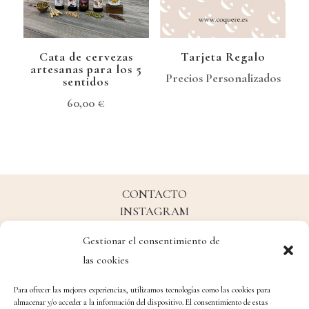
Cata de cervezas
Tarjeta Regalo
artesanas para los 5
Precios Personalizados
sentidos
60,00
€
CONTACTO
INSTAGRAM
FACEBOOK
Gestionar el consentimiento de
COQUERE FOOD STUDIO
las cookies
Tlf. 966 201 154
Para ofrecer las mejores experiencias, utilizamos tecnologías como las cookies para
C/ Velarde 25 bajo 03203 Elche
almacenar y/o acceder a la información del dispositivo. El consentimiento de estas